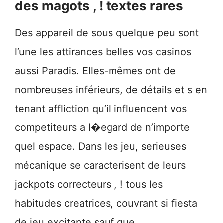
des magots , ! textes rares
Des appareil de sous quelque peu sont
l’une les attirances belles vos casinos
aussi Paradis. Elles-mêmes ont de
nombreuses inférieurs, de détails et s en
tenant affliction qu’il influencent vos
competiteurs a l�egard de n’importe
quel espace. Dans les jeu, serieuses
mécanique se caracterisent de leurs
jackpots correcteurs , ! tous les
habitudes creatrices, couvrant si fiesta
de jeu excitante sauf que