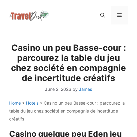
Skip
Menu
to
content
Casino un peu Basse-cour :
parcourez la table du jeu
chez société en compagnie
de incertitude créatifs
June 2, 2026
by
James
Home
>
Hotels
>
Casino un peu Basse-cour : parcourez la
table du jeu chez société en compagnie de incertitude
créatifs
Casino quelque peu Eden jeu