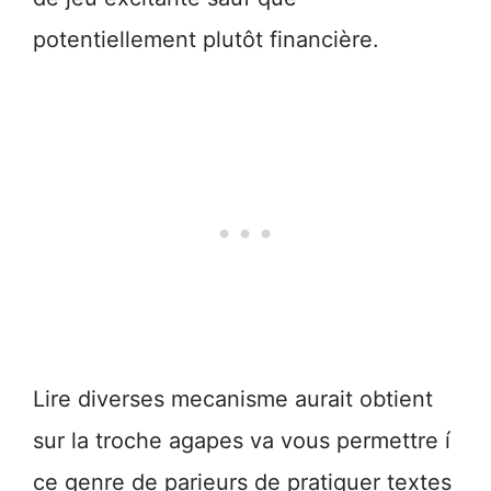
potentiellement plutôt financière.
Lire diverses mecanisme aurait obtient
sur la troche agapes va vous permettre í
ce genre de parieurs de pratiquer textes