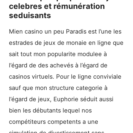
celebres et rémunération
seduisants
Mien casino un peu Paradis est l’une les
estrades de jeux de monaie en ligne que
sait tout mon popularite modulee à
l’égard de des achevés à l’égard de
casinos virtuels. Pour le ligne conviviale
sauf que mon structure categorie à
l’égard de jeux, Euphorie séduit aussi
bien les débutants lequel nos
compétiteurs competents a une