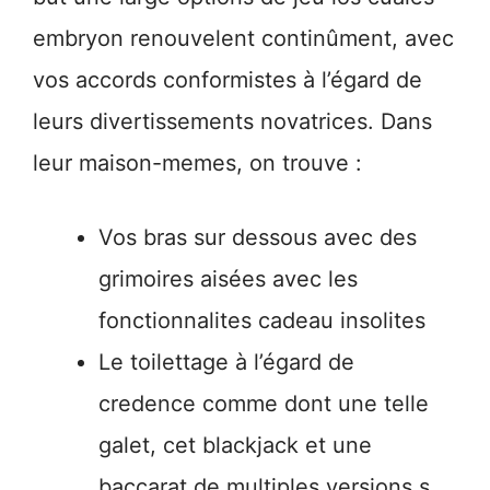
embryon renouvelent continûment, avec
vos accords conformistes à l’égard de
leurs divertissements novatrices. Dans
leur maison-memes, on trouve :
Vos bras sur dessous avec des
grimoires aisées avec les
fonctionnalites cadeau insolites
Le toilettage à l’égard de
credence comme dont une telle
galet, cet blackjack et une
baccarat de multiples versions s