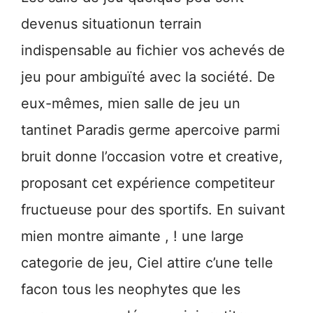
devenus situationun terrain
indispensable au fichier vos achevés de
jeu pour ambiguïté avec la société. De
eux-mêmes, mien salle de jeu un
tantinet Paradis germe apercoive parmi
bruit donne l’occasion votre et creative,
proposant cet expérience competiteur
fructueuse pour des sportifs. En suivant
mien montre aimante , ! une large
categorie de jeu, Ciel attire c’une telle
facon tous les neophytes que les