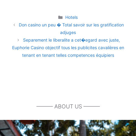
Categories
Hotels
Don casino un peu � Total savoir sur les gratification
adjuges
Separement le liberalite a cet�egard avec juste,
Euphorie Casino objectif tous les publicites cavalières en
tenant en tenant telles competences équipiers
——— ABOUT US ———