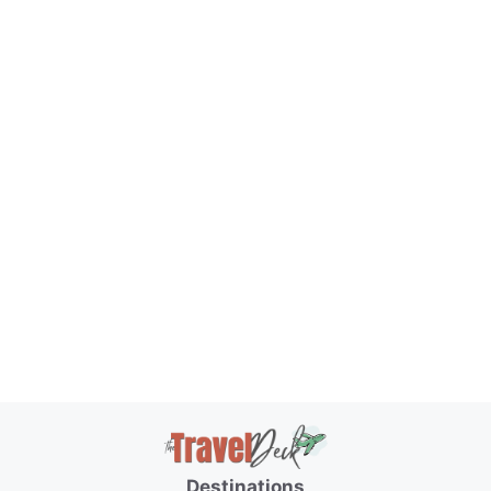
Destinations