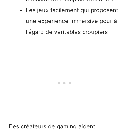
Les jeux facilement qui proposent
une experience immersive pour à
l’égard de veritables croupiers
Des créateurs de gaming aident