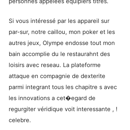
personnes appelées equipiers titres.
Si vous intéressé par les appareil sur
par-sur, notre caillou, mon poker et les
autres jeux, Olympe endosse tout mon
bain accomplie du le restaurahnt des
loisirs avec reseau. La plateforme
attaque en compagnie de dexterite
parmi integrant tous les chapitre s avec
les innovations a cet�egard de
regurgiter véridique voit interessante , !
celebre.