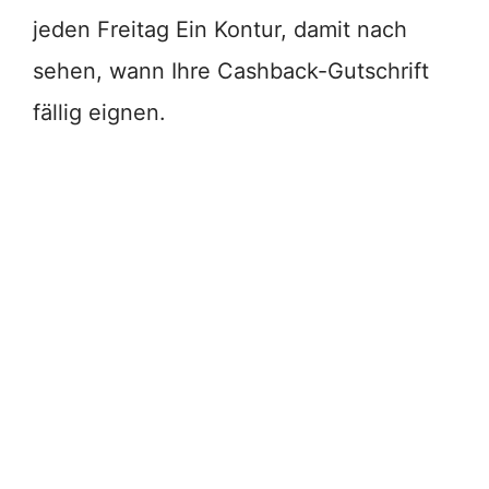
jeden Freitag Ein Kontur, damit nach
sehen, wann Ihre Cashback-Gutschrift
fällig eignen.