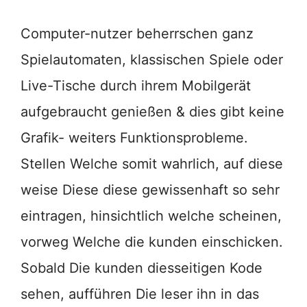
Computer-nutzer beherrschen ganz
Spielautomaten, klassischen Spiele oder
Live-Tische durch ihrem Mobilgerät
aufgebraucht genießen & dies gibt keine
Grafik- weiters Funktionsprobleme.
Stellen Welche somit wahrlich, auf diese
weise Diese diese gewissenhaft so sehr
eintragen, hinsichtlich welche scheinen,
vorweg Welche die kunden einschicken.
Sobald Die kunden diesseitigen Kode
sehen, aufführen Die leser ihn in das