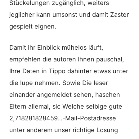
Stückelungen zugänglich, weiters
jeglicher kann umsonst und damit Zaster
gespielt eignen.
Damit ihr Einblick mühelos läuft,
empfehlen die autoren Ihnen pauschal,
Ihre Daten in Tippo dahinter etwas unter
die lupe nehmen. Sowie Die leser
einander angemeldet sehen, haschen
Eltern allemal, sic Welche selbige gute
2,718281828459…-Mail-Postadresse
unter anderem unser richtige Losung