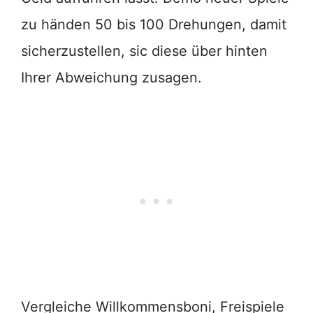
zu händen 50 bis 100 Drehungen, damit
sicherzustellen, sic diese über hinten
Ihrer Abweichung zusagen.
Vergleiche Willkommensboni, Freispiele