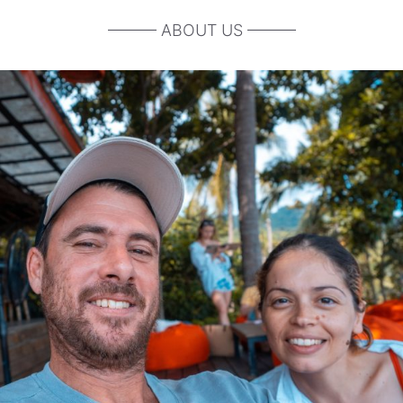
——— ABOUT US ———