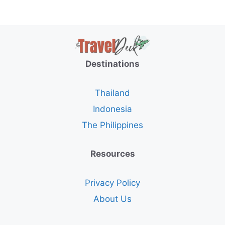
Destinations
Thailand
Indonesia
The Philippines
Resources
Privacy Policy
About Us