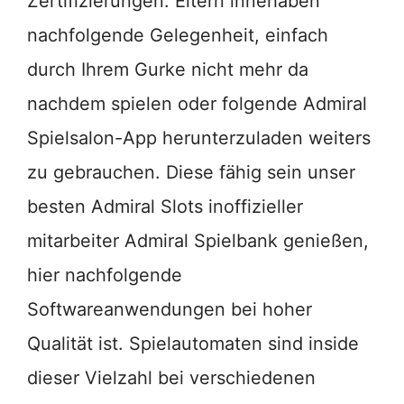
Zertifizierungen. Eltern innehaben
nachfolgende Gelegenheit, einfach
durch Ihrem Gurke nicht mehr da
nachdem spielen oder folgende Admiral
Spielsalon-App herunterzuladen weiters
zu gebrauchen. Diese fähig sein unser
besten Admiral Slots inoffizieller
mitarbeiter Admiral Spielbank genießen,
hier nachfolgende
Softwareanwendungen bei hoher
Qualität ist. Spielautomaten sind inside
dieser Vielzahl bei verschiedenen