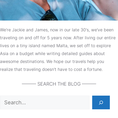
We're Jackie and James, now in our late 30's, we've been
traveling on and off for 5 years now. After living our entire
lives on a tiny island named Malta, we set off to explore
Asia on a budget while writing detailed guides about
awesome destinations. We hope our travels help you
realize that traveling doesn't have to cost a fortune.
——— SEARCH THE BLOG ———
Search