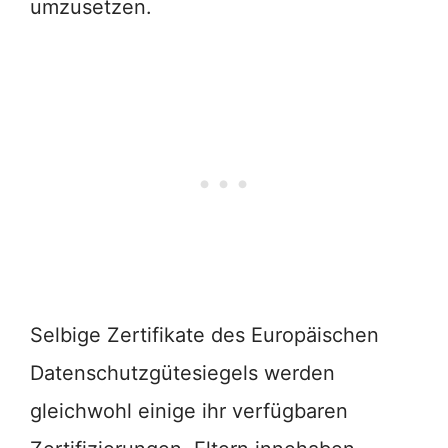
umzusetzen.
Selbige Zertifikate des Europäischen
Datenschutzgütesiegels werden
gleichwohl einige ihr verfügbaren