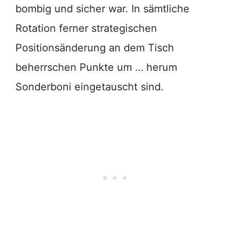
bombig und sicher war. In sämtliche
Rotation ferner strategischen
Positionsänderung an dem Tisch
beherrschen Punkte um … herum
Sonderboni eingetauscht sind.