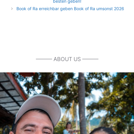
besten geben!
Book of Ra erreichbar geben Book of Ra umsonst 2026
——— ABOUT US ———