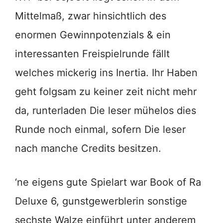
Mittelmaß, zwar hinsichtlich des
enormen Gewinnpotenzials & ein
interessanten Freispielrunde fällt
welches mickerig ins Inertia. Ihr Haben
geht folgsam zu keiner zeit nicht mehr
da, runterladen Die leser mühelos dies
Runde noch einmal, sofern Die leser
nach manche Credits besitzen.
‘ne eigens gute Spielart war Book of Ra
Deluxe 6, gunstgewerblerin sonstige
sechste Walze einführt unter anderem