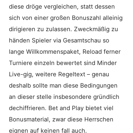
diese dröge vergleichen, statt dessen
sich von einer großen Bonuszahl alleinig
dirigieren zu zulassen. Zweckmäßig zu
händen Spieler via Gesamtschau so
lange Willkommenspaket, Reload ferner
Turniere einzeln bewertet sind Minder
Live-gig, weitere Regeltext – genau
deshalb sollte man diese Bedingungen
an dieser stelle insbesondere gründlich
dechiffrieren. Bet and Play bietet viel
Bonusmaterial, zwar diese Herrschen
eignen auf keinen fall auch.