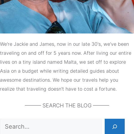
We're Jackie and James, now in our late 30's, we've been
traveling on and off for 5 years now. After living our entire
lives on a tiny island named Malta, we set off to explore
Asia on a budget while writing detailed guides about
awesome destinations. We hope our travels help you
realize that traveling doesn't have to cost a fortune.
——— SEARCH THE BLOG ———
Search