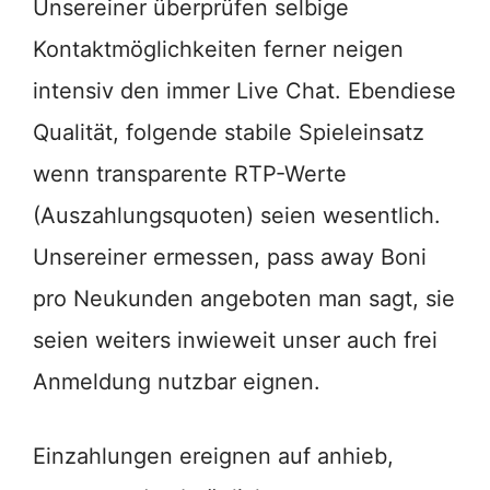
Unsereiner überprüfen selbige
Kontaktmöglichkeiten ferner neigen
intensiv den immer Live Chat. Ebendiese
Qualität, folgende stabile Spieleinsatz
wenn transparente RTP-Werte
(Auszahlungsquoten) seien wesentlich.
Unsereiner ermessen, pass away Boni
pro Neukunden angeboten man sagt, sie
seien weiters inwieweit unser auch frei
Anmeldung nutzbar eignen.
Einzahlungen ereignen auf anhieb,