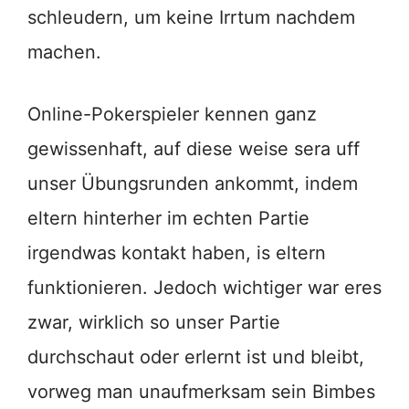
schleudern, um keine Irrtum nachdem
machen.
Online-Pokerspieler kennen ganz
gewissenhaft, auf diese weise sera uff
unser Übungsrunden ankommt, indem
eltern hinterher im echten Partie
irgendwas kontakt haben, is eltern
funktionieren. Jedoch wichtiger war eres
zwar, wirklich so unser Partie
durchschaut oder erlernt ist und bleibt,
vorweg man unaufmerksam sein Bimbes