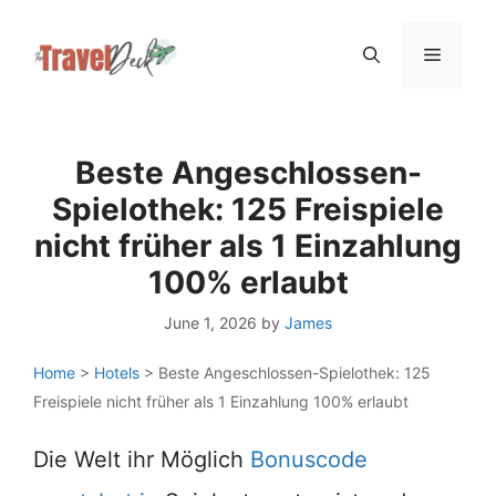
Skip
Menu
to
content
Beste Angeschlossen-
Spielothek: 125 Freispiele
nicht früher als 1 Einzahlung
100% erlaubt
June 1, 2026
by
James
Home
>
Hotels
>
Beste Angeschlossen-Spielothek: 125
Freispiele nicht früher als 1 Einzahlung 100% erlaubt
Die Welt ihr Möglich
Bonuscode