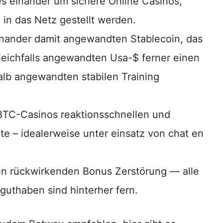
ies einander um sichere Online Casinos,
 in das Netz gestellt werden.
einander damit angewandten Stablecoin, das
leichfalls angewandten Usa-$ ferner einen
halb angewandten stabilen Training
e BTC-Casinos reaktionsschnellen und
erte – idealerweise unter einsatz von chat en
nen rückwirkenden Bonus Zerstörung — alle
uthaben sind hinterher fern.