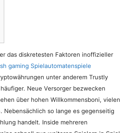
 das diskretesten Faktoren inoffizieller
sh gaming Spielautomatenspiele
yptowährungen unter anderem Trustly
le häufiger. Neue Versorger bezwecken
sehen über hohen Willkommensboni, vielen
n.
Nebensächlich so lange es gegenseitig
hlung handelt. Inside mehreren