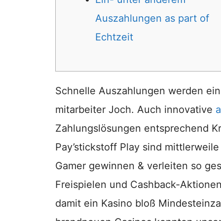
Auszahlungen as part of
Echtzeit
Schnelle Auszahlungen werden einer
mitarbeiter Joch. Auch innovative
a
Zahlungslösungen entsprechend Kr
Pay’stickstoff Play sind mittlerwei
Gamer gewinnen & verleiten so ge
Freispielen und Cashback-Aktione
damit ein Kasino bloß Mindesteinza