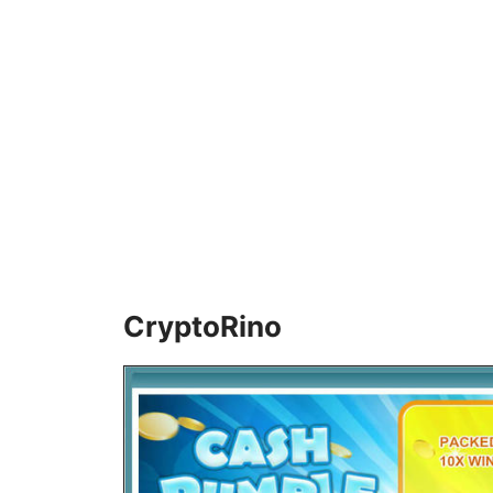
CryptoRino