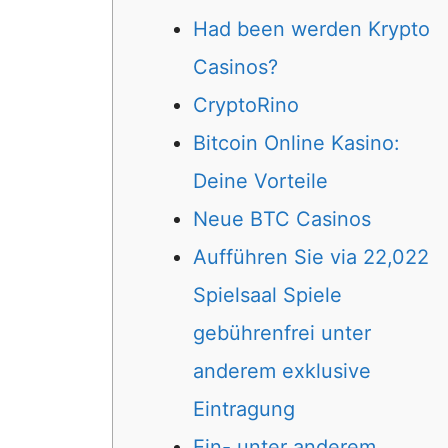
Had been werden Krypto
Casinos?
CryptoRino
Bitcoin Online Kasino:
Deine Vorteile
Neue BTC Casinos
Aufführen Sie via 22,022
Spielsaal Spiele
gebührenfrei unter
anderem exklusive
Eintragung
Ein- unter anderem