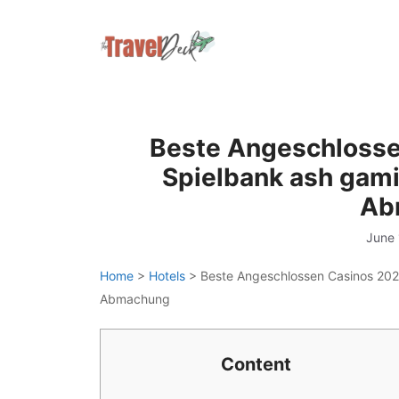
Skip
to
content
Beste Angeschlosse
Spielbank ash gam
Ab
June 
Home
>
Hotels
>
Beste Angeschlossen Casinos 2026
Abmachung
Content