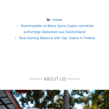
Categories
Hotels
Stammspieler at Blaze Spins Casino vermittelt
aufrichtige Gedanken aus Deutschland
Real Gaming Balance with Yep Casino in Finland
——— ABOUT US ———